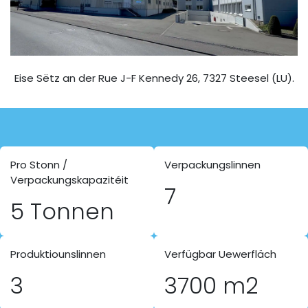
Eise Sëtz an der Rue J-F Kennedy 26, 7327 Steesel (LU).
Pro Stonn /
Verpackungslinnen
Verpackungskapazitéit
7
5 Tonnen
Produktiounslinnen
Verfügbar Uewerfläch
3
3700 m2