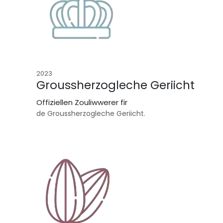
2023
Groussherzogleche Geriicht
Offiziellen Zouliwwerer fir
de Groussherzogleche Geriicht.