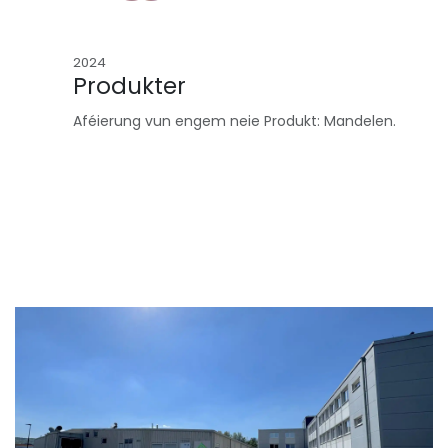
2024
Produkter​
Aféierung vun engem neie Produkt: Mandelen.
Trefft Eis