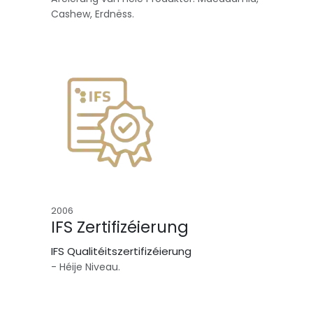
Cashew, Erdnëss.
2006
IFS Zertifizéierung
IFS Qualitéitszertifizéierung
- Héije Niveau.