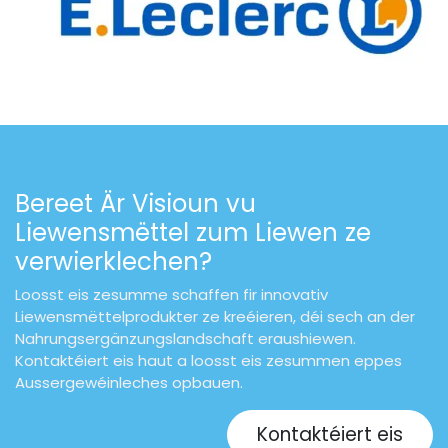
Bereet Är Visioun vu
Liewensmëttel zum Liewen ze
verwierklechen?
Loosst eis zesumme schaffen fir innovativ
Liewensmëttelprodukter ze kreéieren, déi sech an der
Nahrungsergänzungslandschaft eraushiewen.
Kontaktéiert eis haut a loosst eis zesummen eppes
Aussergewéinleches opbauen.
Kontaktéiert eis