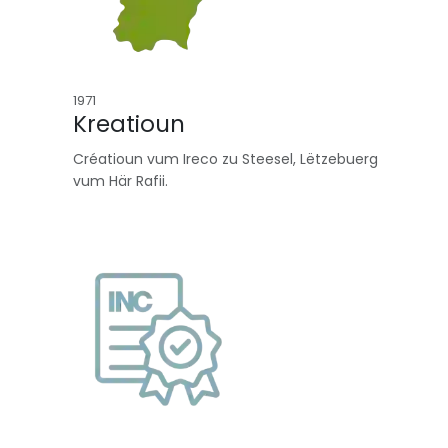
1971
Kreatioun
Créatioun vum Ireco zu Steesel, Lëtzebuerg
vum Här Rafii.