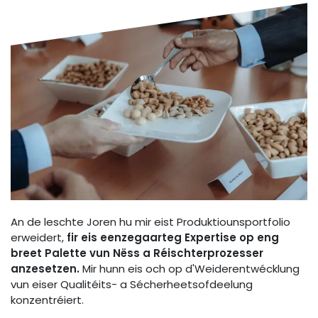
An de leschte Joren hu mir eist Produktiounsportfolio
erweidert,
fir eis eenzegaarteg Expertise op eng
breet Palette vun Nëss a Réischterprozesser
anzesetzen.
Mir hunn eis och op d'Weiderentwécklung
vun eiser Qualitéits- a Sécherheetsofdeelung
konzentréiert.