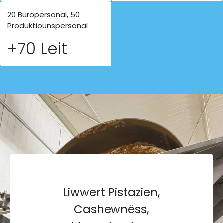
20 Büropersonal, 50
Produktiounspersonal
+70 Leit
Liwwert Pistazien,
Cashewnëss,