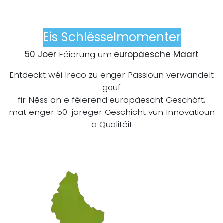
Eis Schlësselmomenter
50 Joer
Féierung um
europäesche Maart
Entdeckt wéi Ireco zu enger Passioun verwandelt
gouf
fir Nëss an e féierend europäescht Geschäft,
mat enger 50-järeger Geschicht vun Innovatioun
a Qualitéit