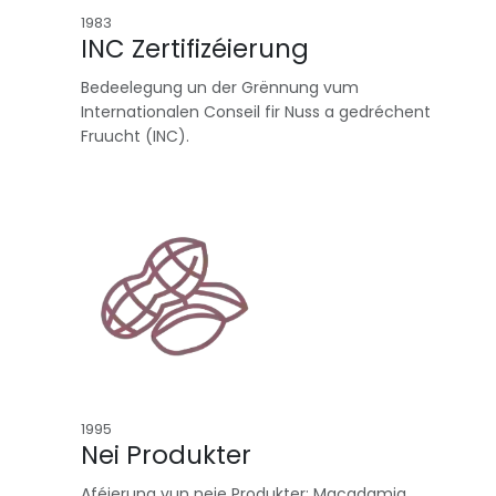
1983
INC Zertifizéierung
Bedeelegung un der Grënnung vum
Internationalen Conseil fir Nuss a gedréchent
Fruucht (INC).
1995
Nei Produkter
Aféierung vun neie Produkter: Macadamia,