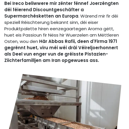
Bei Ireco beliwwere mir zënter fënnef Joerzéngten
déi féierend Discountgeschäfter a
Supermarchésketten an Europa
. Wärend mir fir déi
speziell Réischterung bekannt sinn, déi eiser
Produktpalette hiren eenzegaartegen Aroma gëtt,
huet eis Passioun fir Nëss hir Wuerzelen am Mëttleren
Osten, wou den
Här Abbas Rafii, deen d'Firma 1971
gegrënnt huet, viru méi wéi dräi Véireljoerhonnert
als Deel vun enger vun de gréisste Pistazien-
Ziichterfamilljen am Iran opgewuess ass.