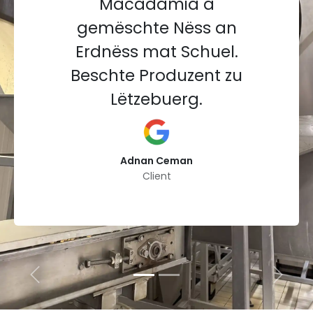
Macadamia a
gemëschte Nëss an
Erdnëss mat Schuel.
Beschte Produzent zu
Lëtzebuerg.
Adnan Ceman
Client
Previous
Next