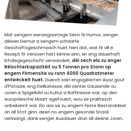
Mat sengem eenzegaartege Sënn fir Humor, senger
déiwer Demut a sengem schaarfe
Geschäftsgeschmaach huet hien dat, wat fir vill e
Rezept fir Versoen hätt kënne sinn, an eng dauerhaft
Erfollegsgeschicht verwandelt,
déi sech elo zu enger
Réischterkapazitéit vu 5 Tonnen pro Stonn op
engem Firmensite vu ronn 4000 Quadratmeter
entwéckelt huet.
Duerch säin engagéierten Asaz gouf
d'Pistazie, eng Delikatesse, déi zënter Dausende vu
Joren e Spigelbild vu Kultur a Raffinesse war, op den
europäesche Maart agefouert, wou se praktesch
onbekannt war. Elo ass se zu engem feste Bestanddeel
an all Stot ginn, deen no engem gesonde Snack
verlaangt, dank senger Ausdauer virun all deene Joren.